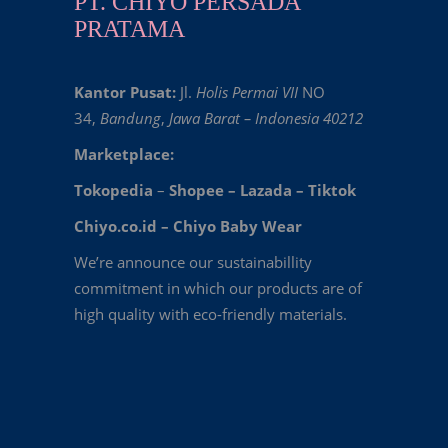
PT. CHIYO PERSADA
PRATAMA
Kantor Pusat:
Jl.
Holis Permai VII
NO
34,
Bandung
,
Jawa Barat – Indonesia 40212
Marketplace:
Tokopedia
–
Shopee
–
Lazada
–
Tiktok
Chiyo.co.id –
Chiyo Baby Wear
We’re announce our sustainabillity
commitment in which our products are of
high quality with eco-friendly materials.