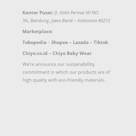
Kantor Pusat:
Jl.
Holis Permai VII
NO
34,
Bandung
,
Jawa Barat – Indonesia 40212
Marketplace:
Tokopedia
–
Shopee
–
Lazada
–
Tiktok
Chiyo.co.id –
Chiyo Baby Wear
We’re announce our sustainabillity
commitment in which our products are of
high quality with eco-friendly materials.