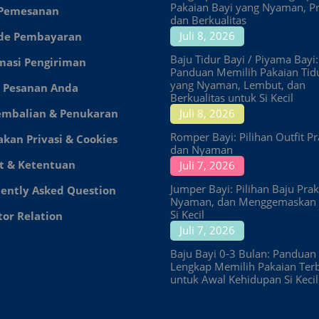
Pakaian Bayi yang Nyaman, Pr
 Pemesanan
dan Berkualitas
Juli 8, 2026
de Pembayaran
Baju Tidur Bayi / Piyama Bayi:
masi Pengiriman
Panduan Memilih Pakaian Tid
yang Nyaman, Lembut, dan
 Pesanan Anda
Berkualitas untuk Si Kecil
embalian & Penukaran
Juli 8, 2026
Romper Bayi: Pilihan Outfit Pr
akan Privasi & Cookies
dan Nyaman
t & Ketentuan
Juli 7, 2026
Jumper Bayi: Pilihan Baju Prakt
ently Asked Question
Nyaman, dan Menggemaskan 
Si Kecil
tor Relation
Juli 7, 2026
Baju Bayi 0-3 Bulan: Panduan
Lengkap Memilih Pakaian Ter
untuk Awal Kehidupan Si Kecil