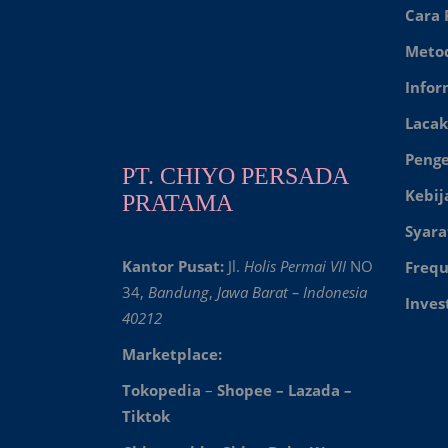
Cara
Meto
Infor
Lacak
Peng
PT. CHIYO PERSADA
Kebij
PRATAMA
Syara
Kantor Pusat:
Jl.
Holis Permai VII
NO
Frequ
34,
Bandung
,
Jawa Barat – Indonesia
Inves
40212
Marketplace:
Tokopedia
–
Shopee
–
Lazada
–
Tiktok