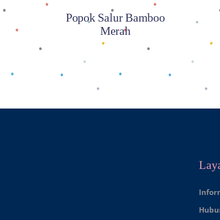
Popok Salur Bamboo
Merah
Lay
Infor
Hubu