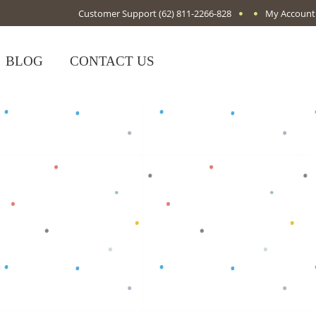
Customer Support
(62) 811-2266-828
My Account
BLOG
CONTACT US