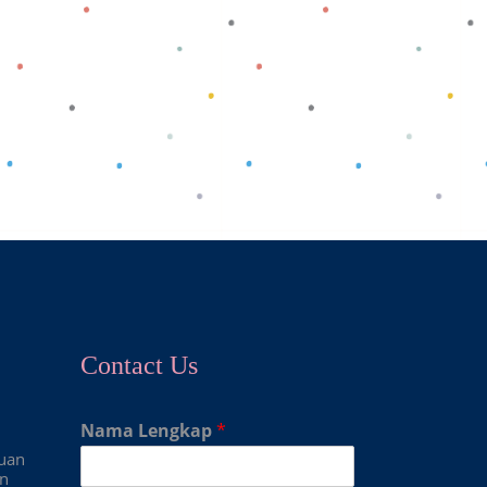
Contact Us
Nama Lengkap
*
duan
an