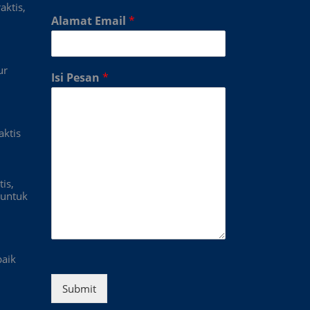
aktis,
Alamat Email
*
ur
Isi Pesan
*
aktis
is,
untuk
baik
Submit