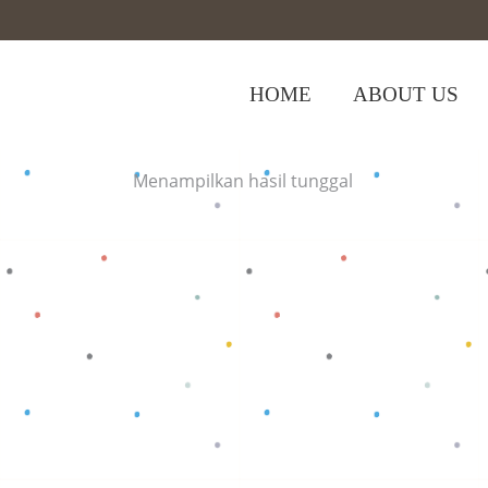
HOME
ABOUT US
Home
>
Shop
>
Popok Salur Bamboo M
Menampilkan hasil tunggal
Baca selengkapnya