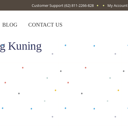
Customer Support
(62) 811-2266-828
My Account
BLOG
CONTACT US
ng Kuning