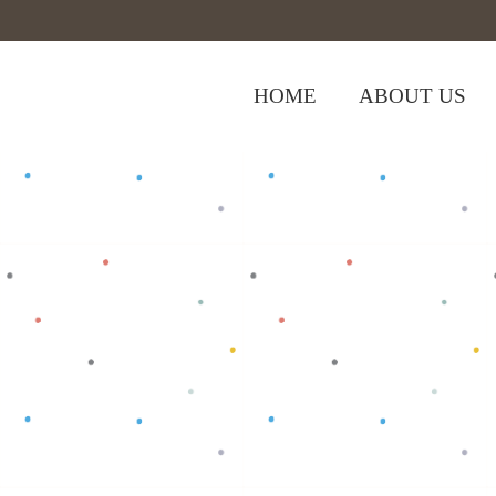
HOME
ABOUT US
,
Home
>
Shop
>
Baju Bayi
Tops
>
Baju 