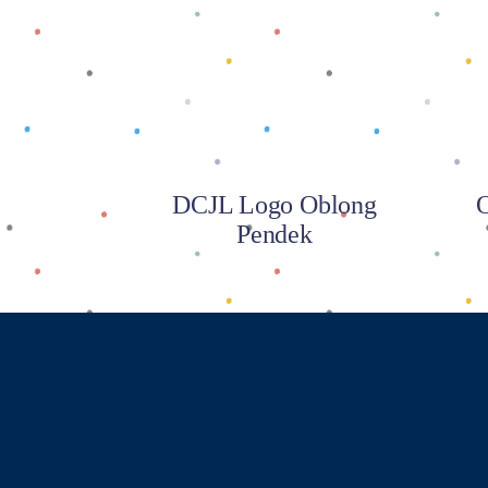
Baca selengkapnya
DCJL Logo Oblong
O
Pendek