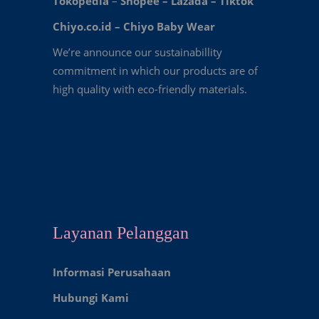
Tokopedia
–
Shopee
–
Lazada
–
Tiktok
Chiyo.co.id –
Chiyo Baby Wear
We’re announce our sustainabillity
commitment in which our products are of
high quality with eco-friendly materials.
Layanan Pelanggan
Informasi Perusahaan
Hubungi Kami