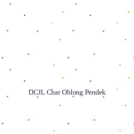
Baca selengkapnya
DCJL Char Oblong Pendek