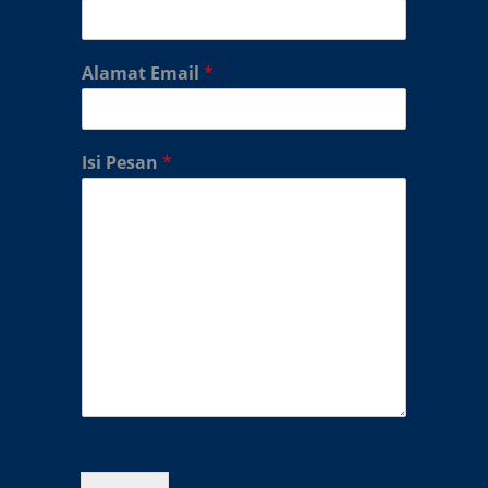
Alamat Email
*
Isi Pesan
*