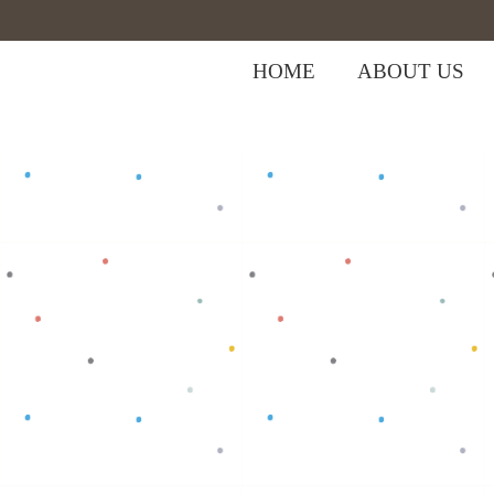
HOME
ABOUT US
,
Home
>
Shop
>
Baju Bayi
Jumper
>
Ju