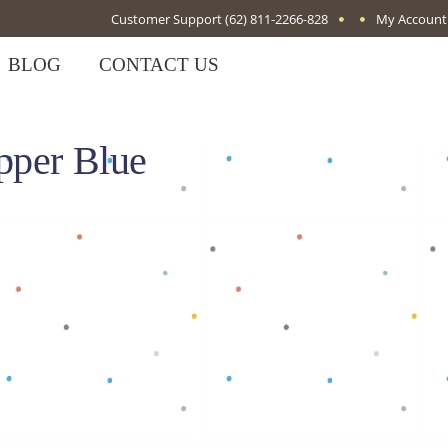
Customer Support
(62) 811-2266-828
My Account
BLOG
CONTACT US
pper Blue