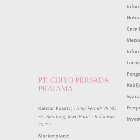
Infor
Hubu
Cara
Meto
Infor
Lacak
Peng
PT. CHIYO PERSADA
Kebij
PRATAMA
Syara
Frequ
Kantor Pusat:
Jl.
Holis Permai VII
NO
34,
Bandung
,
Jawa Barat – Indonesia
Inves
40212
Marketplace: