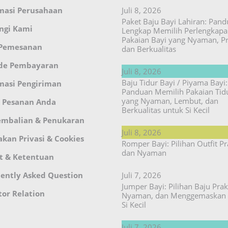
masi Perusahaan
Juli 8, 2026
Paket Baju Bayi Lahiran: Pan
ngi Kami
Lengkap Memilih Perlengkap
Pakaian Bayi yang Nyaman, Pr
 Pemesanan
dan Berkualitas
de Pembayaran
Juli 8, 2026
Baju Tidur Bayi / Piyama Bayi:
masi Pengiriman
Panduan Memilih Pakaian Tid
yang Nyaman, Lembut, dan
 Pesanan Anda
Berkualitas untuk Si Kecil
embalian & Penukaran
Juli 8, 2026
akan Privasi & Cookies
Romper Bayi: Pilihan Outfit Pr
dan Nyaman
t & Ketentuan
ently Asked Question
Juli 7, 2026
Jumper Bayi: Pilihan Baju Prakt
tor Relation
Nyaman, dan Menggemaskan 
Si Kecil
Juli 7, 2026