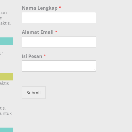
Nama Lengkap
*
duan
an
aktis,
Alamat Email
*
ur
Isi Pesan
*
aktis
Submit
is,
untuk