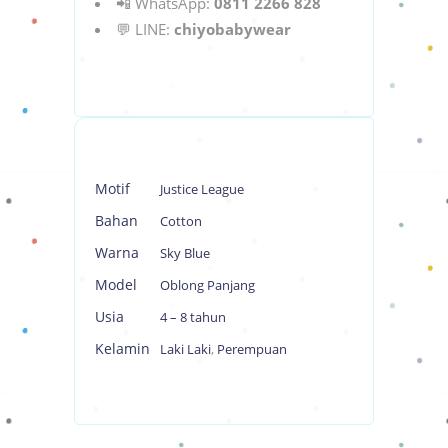
📲 WhatsApp:
0811 2266 828
💬 LINE:
chiyobabywear
Motif
Justice League
Bahan
Cotton
Warna
Sky Blue
Model
Oblong Panjang
Usia
4 – 8 tahun
Kelamin
Laki Laki
,
Perempuan