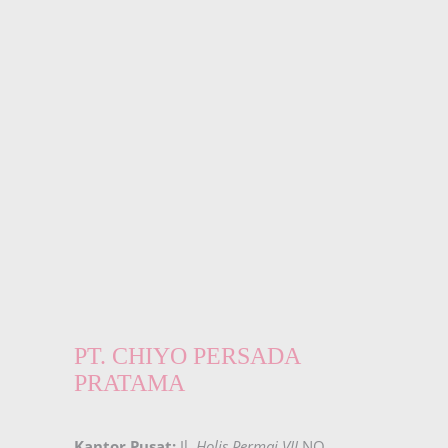
PT. CHIYO PERSADA
PRATAMA
Kantor Pusat:
Jl.
Holis Permai VII
NO