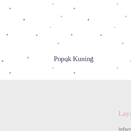
Baca selengkapnya
Popok Kuning
Lay
Infor