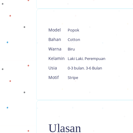
Model
Popok
Bahan
Cotton
Warna
Biru
Kelamin
Laki Laki
,
Perempuan
Usia
0-3 bulan
,
3-6 Bulan
Motif
Stripe
Ulasan