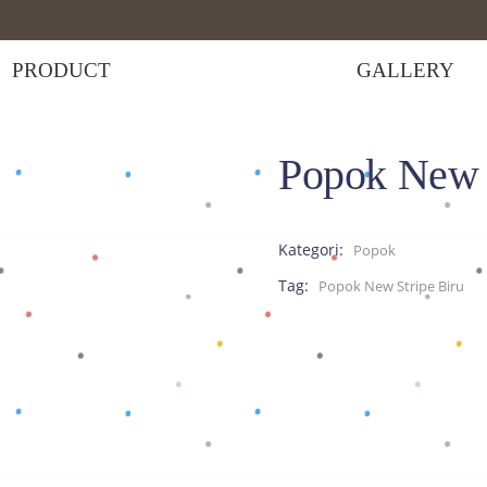
PRODUCT
GALLERY
Popok New S
ipe Biru
Kategori:
Popok
Tag:
Popok New Stripe Biru