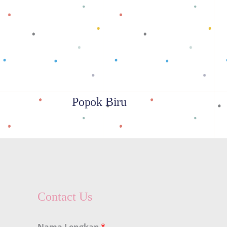
Baca selengkapnya
Popok Biru
Contact Us