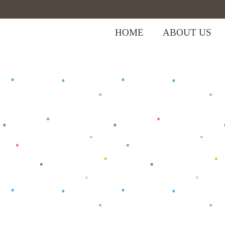
HOME
ABOUT US
Home
>
Shop
>
Popok
>
Popok New Str