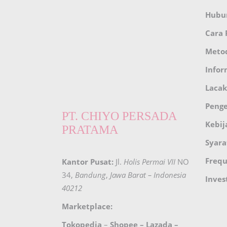
Hubu
Cara
Meto
Infor
Lacak
Peng
PT. CHIYO PERSADA
Kebij
PRATAMA
Syara
Frequ
Kantor Pusat:
Jl.
Holis Permai VII
NO
34,
Bandung
,
Jawa Barat – Indonesia
Inves
40212
Marketplace:
Tokopedia
–
Shopee
–
Lazada
–