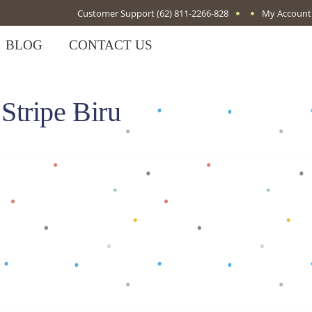
Customer Support
(62) 811-2266-828
My Account
BLOG
CONTACT US
tripe Biru