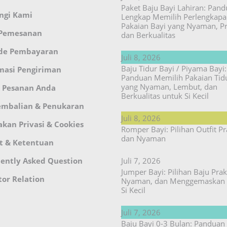
Paket Baju Bayi Lahiran: Pan
ngi Kami
Lengkap Memilih Perlengkap
Pakaian Bayi yang Nyaman, Pr
 Pemesanan
dan Berkualitas
de Pembayaran
Juli 8, 2026
Baju Tidur Bayi / Piyama Bayi:
masi Pengiriman
Panduan Memilih Pakaian Tid
yang Nyaman, Lembut, dan
 Pesanan Anda
Berkualitas untuk Si Kecil
embalian & Penukaran
Juli 8, 2026
akan Privasi & Cookies
Romper Bayi: Pilihan Outfit Pr
dan Nyaman
t & Ketentuan
ently Asked Question
Juli 7, 2026
Jumper Bayi: Pilihan Baju Prakt
tor Relation
Nyaman, dan Menggemaskan 
Si Kecil
Juli 7, 2026
Baju Bayi 0-3 Bulan: Panduan