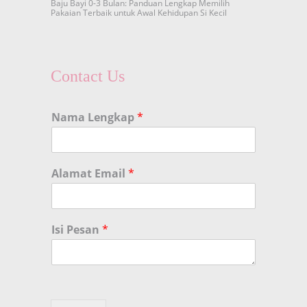
Baju Bayi 0-3 Bulan: Panduan Lengkap Memilih
Pakaian Terbaik untuk Awal Kehidupan Si Kecil
Contact Us
Nama Lengkap
*
Alamat Email
*
Isi Pesan
*