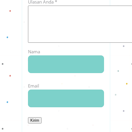
Ulasan Anda
*
Nama
Email