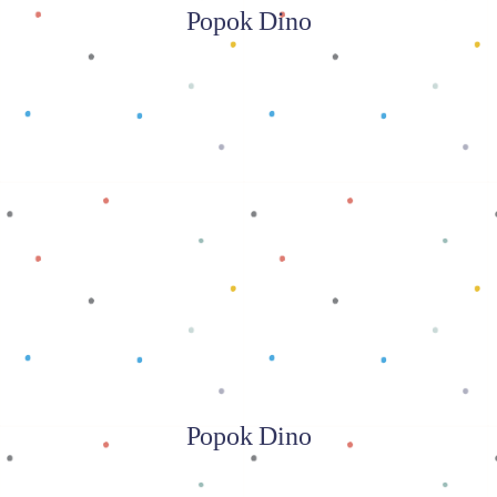
Popok Dino
Baca selengkapnya
Popok Dino