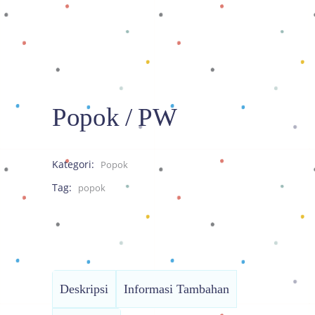
Popok / PW
Kategori:
Popok
Tag:
popok
Deskripsi
Informasi Tambahan