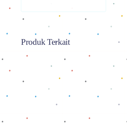
Produk Terkait
Baca selengkapnya