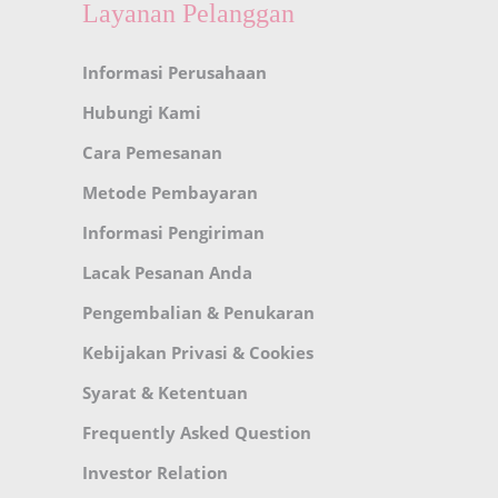
Layanan Pelanggan
Informasi Perusahaan
Hubungi Kami
Cara Pemesanan
Metode Pembayaran
Informasi Pengiriman
Lacak Pesanan Anda
Pengembalian & Penukaran
Kebijakan Privasi & Cookies
Syarat & Ketentuan
Frequently Asked Question
Investor Relation