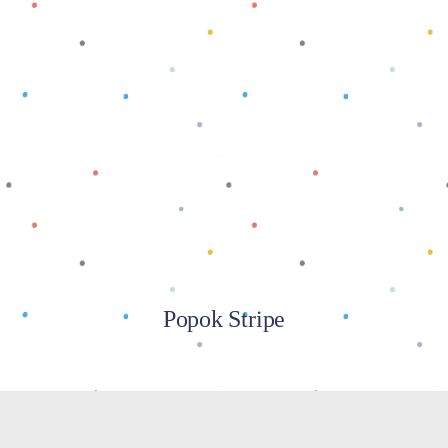
Baca selengkapnya
Popok Stripe