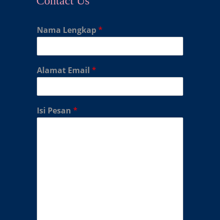
Contact Us
Nama Lengkap
*
Alamat Email
*
Isi Pesan
*