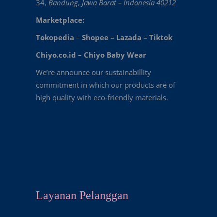
34,
Bandung
,
Jawa Barat – Indonesia 40212
Marketplace:
Tokopedia
–
Shopee
–
Lazada
–
Tiktok
Chiyo.co.id –
Chiyo Baby Wear
We’re announce our sustainabillity
commitment in which our products are of
high quality with eco-friendly materials.
Layanan Pelanggan