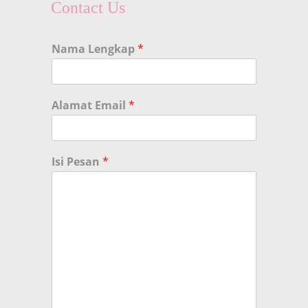
Contact Us
Nama Lengkap
*
Alamat Email
*
Isi Pesan
*