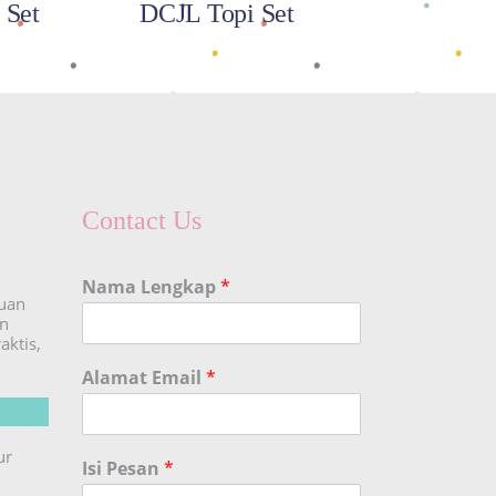
 Set
DCJL Topi Set
Contact Us
Nama Lengkap
*
duan
an
aktis,
Alamat Email
*
ur
Isi Pesan
*