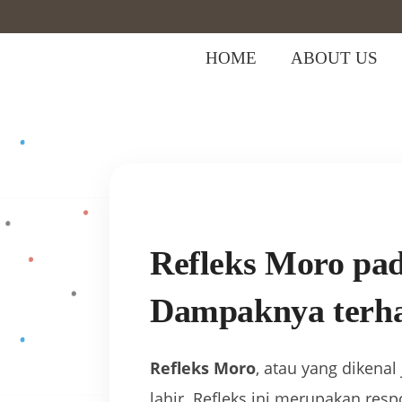
HOME
ABOUT US
Home
>
Bayi
>
Refleks Moro pada Bay
Refleks Moro pa
Dampaknya terh
Refleks Moro
, atau yang dikenal
lahir. Refleks ini merupakan re