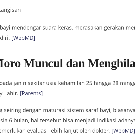
 tangisan
t bayi mendengar suara keras, merasakan gerakan me
diri.
[WebMD]
Moro Muncul dan Menghil
ada janin sekitar usia kehamilan 25 hingga 28 ming
i lahir.
[Parents]
g seiring dengan maturasi sistem saraf bayi, biasanya
h usia 6 bulan, hal tersebut bisa menjadi indikasi a
merlukan evaluasi lebih lanjut oleh dokter.
[WebMD