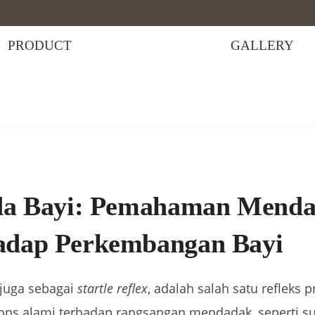
PRODUCT
GALLERY
i: Pemahaman Mendalam dan Dampaknya terhadap Perkem
da Bayi: Pemahaman Mend
adap Perkembangan Bayi
 juga sebagai
startle reflex
, adalah salah satu refleks 
spons alami terhadap rangsangan mendadak, seperti s