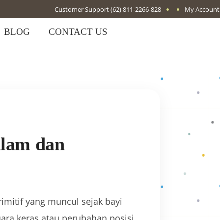
Customer Support
(62) 811-2266-828
My Account
BLOG
CONTACT US
bangan Bayi
alam dan
primitif yang muncul sejak bayi
uara keras atau perubahan posisi