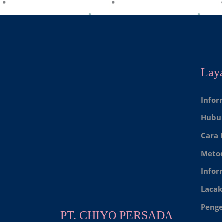
Lay
Infor
Hubu
Cara
Meto
Infor
Lacak
Peng
PT. CHIYO PERSADA