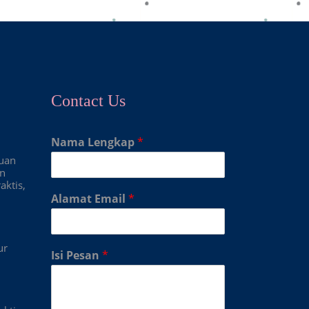
Contact Us
Nama Lengkap
*
duan
an
aktis,
Alamat Email
*
ur
Isi Pesan
*