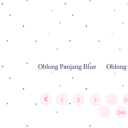
Baca selengkapnya
Baca
Oblong Panjang Blue
Oblong 
1
2
3
…
1
…
244