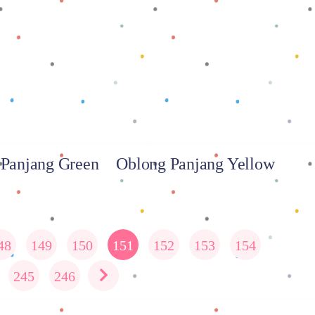
 selengkapnya
Baca selengkapnya
Panjang Green
Oblong Panjang Yellow
48
149
150
151
152
153
154
245
246