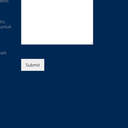
aktis
is,
untuk
baik
Submit