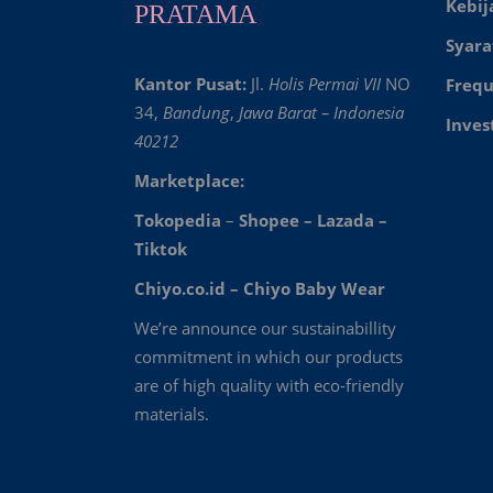
Kebij
PRATAMA
Syara
Kantor Pusat:
Jl.
Holis Permai VII
NO
Frequ
34,
Bandung
,
Jawa Barat – Indonesia
Inves
40212
Marketplace:
Tokopedia
–
Shopee
–
Lazada
–
Tiktok
Chiyo.co.id –
Chiyo Baby Wear
We’re announce our sustainabillity
commitment in which our products
are of high quality with eco-friendly
materials.