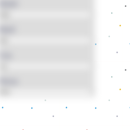
Model
Motif
Usia
Warna