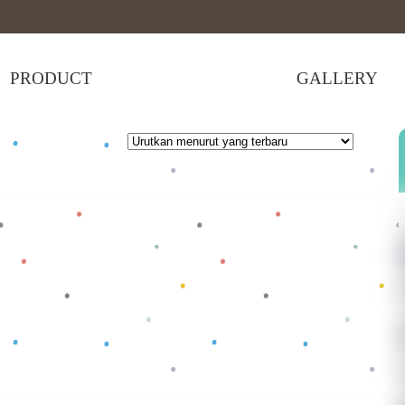
PRODUCT
GALLERY
rutkan
nurut
g
baru
 selengkapnya
Baca selengkapnya