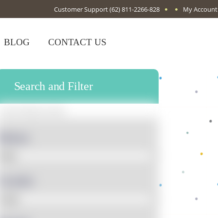
Customer Support
(62) 811-2266-828
My Account
BLOG
CONTACT US
Search and Filter
Bahan
Gender