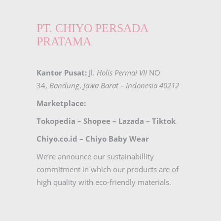
PT. CHIYO PERSADA
PRATAMA
Kantor Pusat:
Jl.
Holis Permai VII
NO
34,
Bandung
,
Jawa Barat – Indonesia 40212
Marketplace:
Tokopedia
–
Shopee
–
Lazada
–
Tiktok
Chiyo.co.id –
Chiyo Baby Wear
We’re announce our sustainabillity
commitment in which our products are of
high quality with eco-friendly materials.