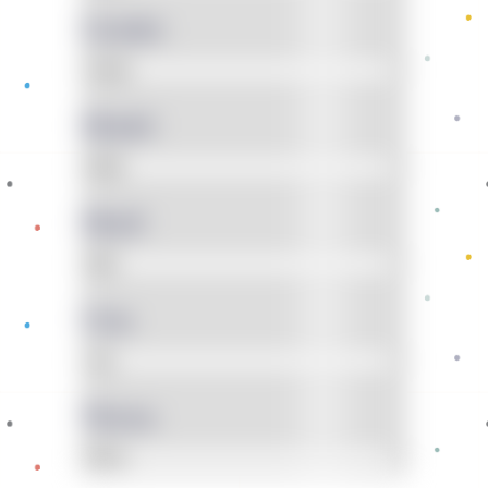
Gender
Model
Motif
Usia
Warna