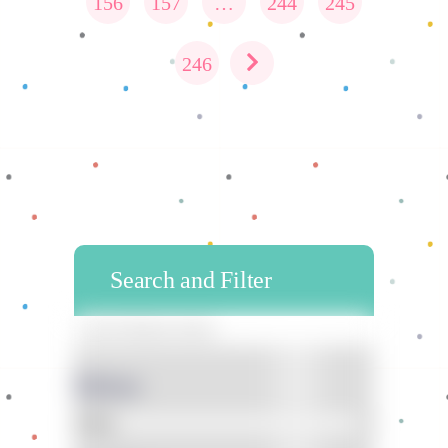
156
157
…
244
245
246
Search and Filter
Bahan