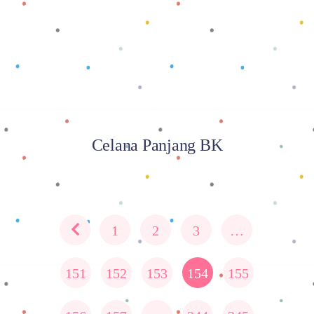
Baca selengkapnya
Celana Panjang BK
1
2
3
…
151
152
153
154
155