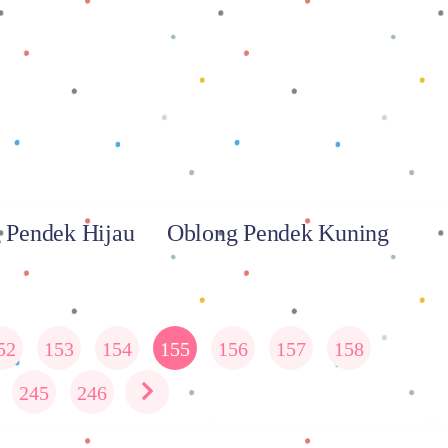
 selengkapnya
Baca selengkapnya
 Pendek Hijau
Oblong Pendek Kuning
52
153
154
155
156
157
158
245
246