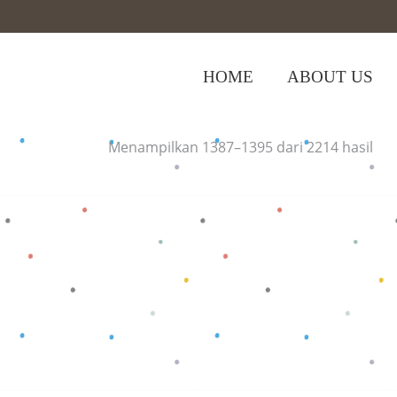
HOME
ABOUT US
Home
>
Shop
Menampilkan 1387–1395 dari 2214 hasil
Baca selengkapnya
Baca