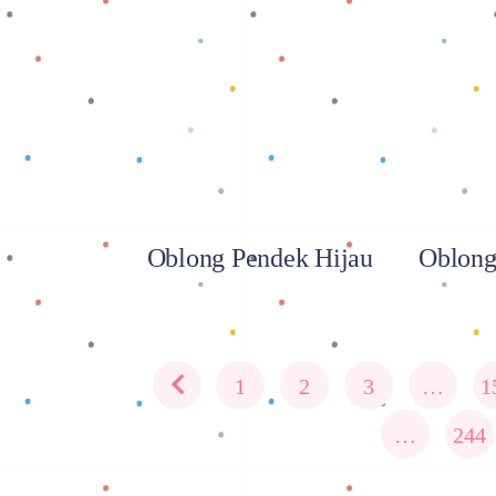
Baca selengkapnya
Baca
Oblong Pendek Hijau
Oblong
1
2
3
…
1
…
244