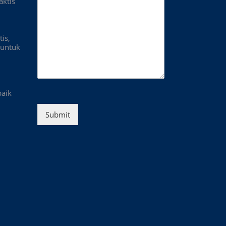
aktis
is,
untuk
baik
Submit