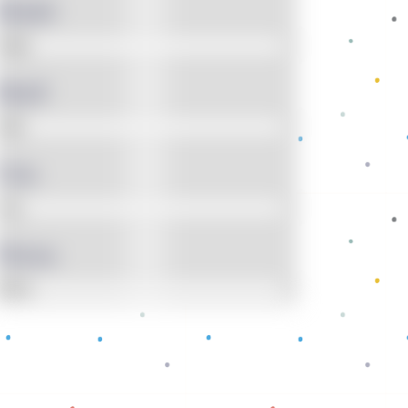
Model
Motif
Usia
Warna