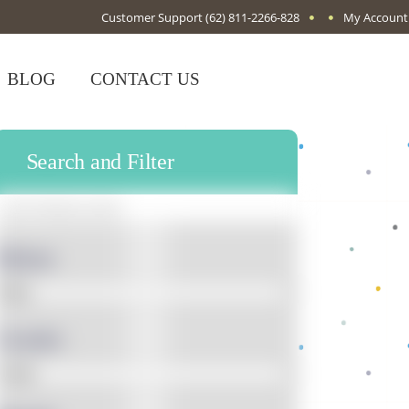
Customer Support
(62) 811-2266-828
My Account
BLOG
CONTACT US
Search and Filter
Bahan
Gender