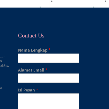
Contact Us
Nama Lengkap
*
duan
an
aktis,
Alamat Email
*
ur
Isi Pesan
*