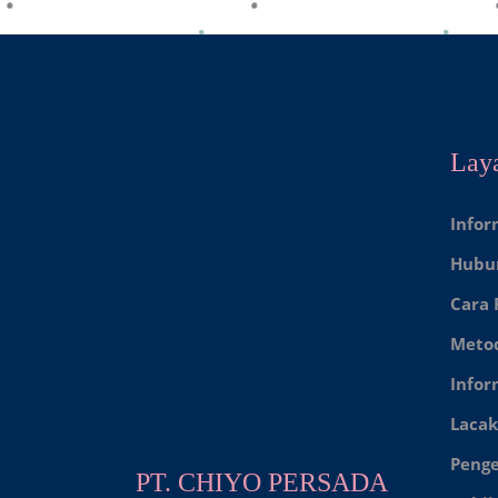
Lay
Infor
Hubu
Cara
Meto
Infor
Lacak
Peng
PT. CHIYO PERSADA