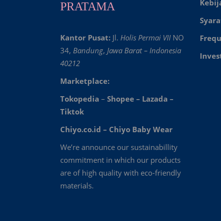
Kebij
PRATAMA
Syara
Kantor Pusat:
Jl.
Holis Permai VII
NO
Frequ
34,
Bandung
,
Jawa Barat – Indonesia
Inves
40212
Marketplace:
Tokopedia
–
Shopee
–
Lazada
–
Tiktok
Chiyo.co.id –
Chiyo Baby Wear
We’re announce our sustainabillity
commitment in which our products
are of high quality with eco-friendly
materials.