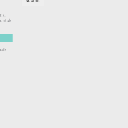
Submit
is,
untuk
baik