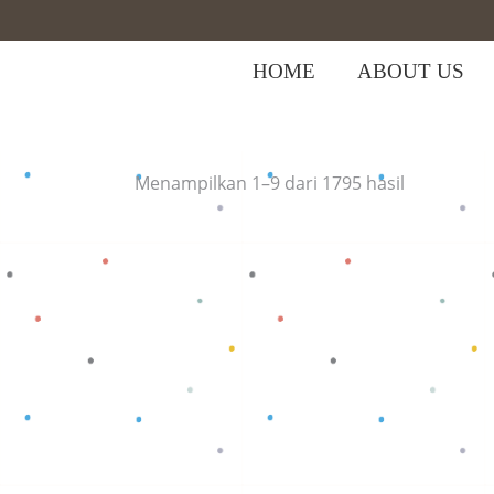
HOME
ABOUT US
Home
>
Shop
Menampilkan 1–9 dari 1795 hasil
Baca selengkapnya
Baca