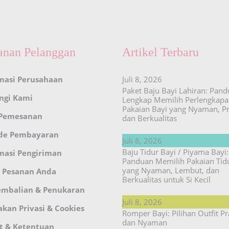
anan Pelanggan
Artikel Terbaru
masi Perusahaan
Juli 8, 2026
Paket Baju Bayi Lahiran: Pan
ngi Kami
Lengkap Memilih Perlengkap
Pakaian Bayi yang Nyaman, Pr
 Pemesanan
dan Berkualitas
de Pembayaran
Juli 8, 2026
Baju Tidur Bayi / Piyama Bayi:
masi Pengiriman
Panduan Memilih Pakaian Tid
yang Nyaman, Lembut, dan
 Pesanan Anda
Berkualitas untuk Si Kecil
embalian & Penukaran
Juli 8, 2026
akan Privasi & Cookies
Romper Bayi: Pilihan Outfit Pr
dan Nyaman
t & Ketentuan