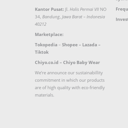
Frequ
Kantor Pusat:
Jl.
Holis Permai VII
NO
34,
Bandung
,
Jawa Barat – Indonesia
Inves
40212
Marketplace:
Tokopedia
–
Shopee
–
Lazada
–
Tiktok
Chiyo.co.id –
Chiyo Baby Wear
We’re announce our sustainabillity
commitment in which our products
are of high quality with eco-friendly
materials.