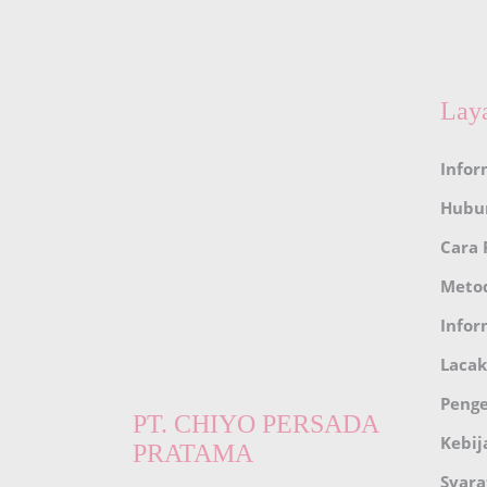
Lay
Infor
Hubu
Cara
Meto
Infor
Lacak
Peng
PT. CHIYO PERSADA
Kebij
PRATAMA
Syara