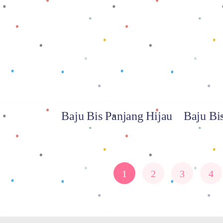
Baca selengkapnya
Baca
Baju Bis Panjang Hijau
Baju Bi
1
2
3
4