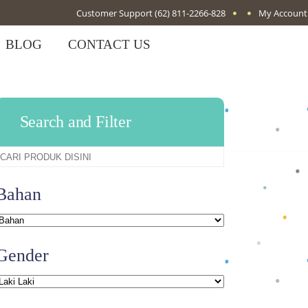
Customer Support
(62) 811-2266-828
My Account
BLOG
CONTACT US
Search and Filter
Bahan
Gender