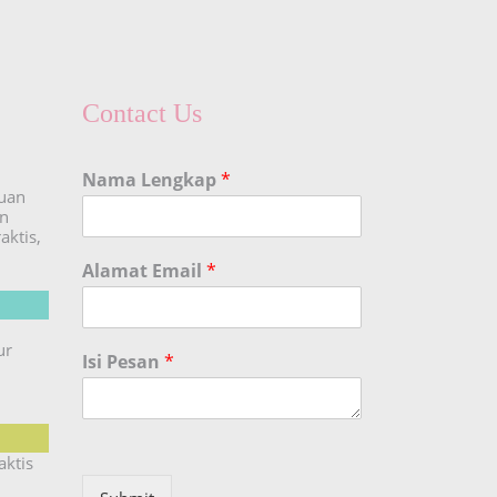
Contact Us
Nama Lengkap
*
duan
an
aktis,
Alamat Email
*
ur
Isi Pesan
*
aktis