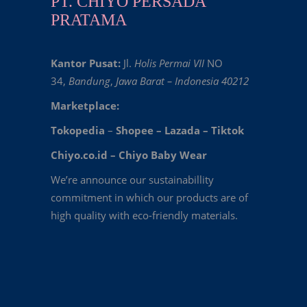
PT. CHIYO PERSADA
PRATAMA
Kantor Pusat:
Jl.
Holis Permai VII
NO
34,
Bandung
,
Jawa Barat – Indonesia 40212
Marketplace:
Tokopedia
–
Shopee
–
Lazada
–
Tiktok
Chiyo.co.id –
Chiyo Baby Wear
We’re announce our sustainabillity
commitment in which our products are of
high quality with eco-friendly materials.