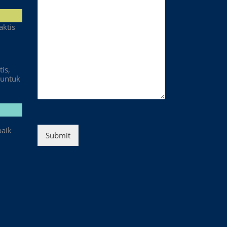
aktis
is,
untuk
baik
Submit