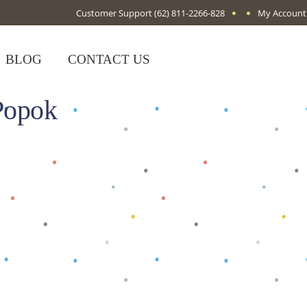
Customer Support
(62) 811-2266-828
My Account
BLOG
CONTACT US
Popok