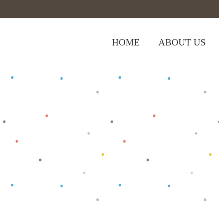
HOME
ABOUT US
Home
>
Shop
>
Popok
>
Polos Biru Po