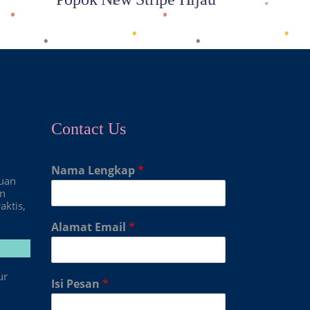
Contact Us
Nama Lengkap
*
duan
an
aktis,
Alamat Email
*
ur
Isi Pesan
*