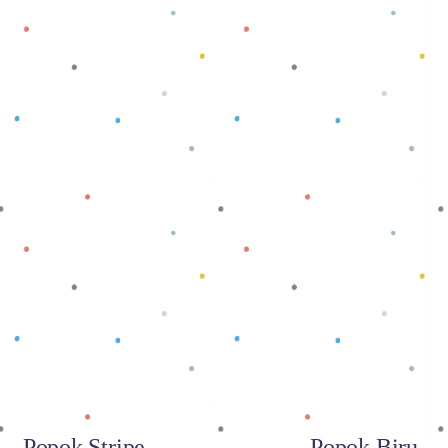
Baca selengkapnya
Baca selengkapnya
Popok Stripe
Popok Biru