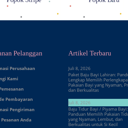
anan Pelanggan
Artikel Terbaru
masi Perusahaan
Juli 8, 2026
Paket Baju Bayi Lahiran: Pan
ngi Kami
Lengkap Memilih Perlengkap
Pakaian Bayi yang Nyaman, Pr
 Pemesanan
dan Berkualitas
de Pembayaran
Juli 8, 2026
Baju Tidur Bayi / Piyama Bayi:
masi Pengiriman
Panduan Memilih Pakaian Tid
yang Nyaman, Lembut, dan
 Pesanan Anda
Berkualitas untuk Si Kecil