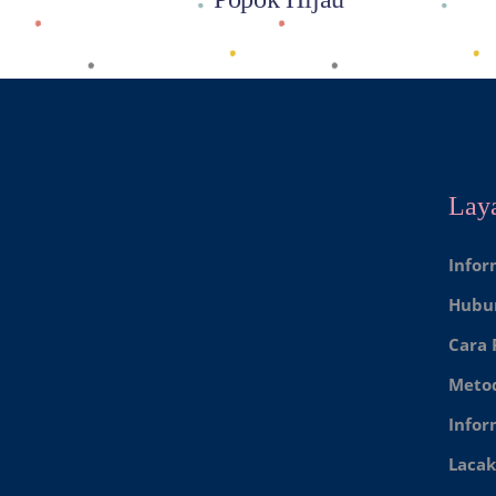
Lay
Infor
Hubu
Cara
Meto
Infor
Lacak