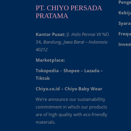
Peng
PT. CHIYO PERSADA
Kebij
PRATAMA
Syara
Frequ
Kantor Pusat:
Jl.
Holis Permai VII
NO
34,
Bandung
,
Jawa Barat – Indonesia
Inves
40212
Marketplace:
Tokopedia
–
Shopee
–
Lazada
–
Tiktok
Chiyo.co.id –
Chiyo Baby Wear
We’re announce our sustainabillity
commitment in which our products
are of high quality with eco-friendly
materials.