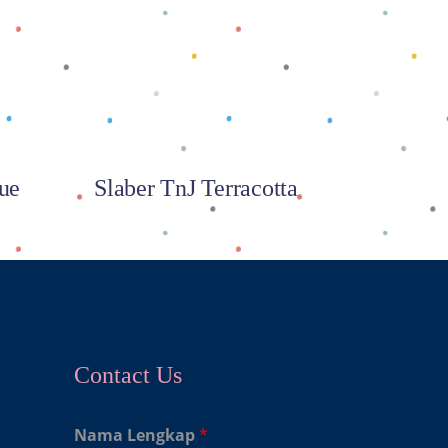
Baca selengkapnya
ue
Slaber TnJ Terracotta
Contact Us
Nama Lengkap
*