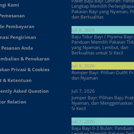
Paket Baju Bayi Lahiran: Pan
ngi Kami
Lengkap Memilih Perlengkap
Pakaian Bayi yang Nyaman, Pr
 Pemesanan
dan Berkualitas
de Pembayaran
Juli 8, 2026
Baju Tidur Bayi / Piyama Bayi:
masi Pengiriman
Panduan Memilih Pakaian Tid
yang Nyaman, Lembut, dan
 Pesanan Anda
Berkualitas untuk Si Kecil
embalian & Penukaran
Juli 8, 2026
akan Privasi & Cookies
Romper Bayi: Pilihan Outfit Pr
dan Nyaman
t & Ketentuan
ently Asked Question
Juli 7, 2026
Jumper Bayi: Pilihan Baju Prakt
tor Relation
Nyaman, dan Menggemaskan 
Si Kecil
Juli 7, 2026
Baju Bayi 0-3 Bulan: Panduan
Lengkap Memilih Pakaian Ter