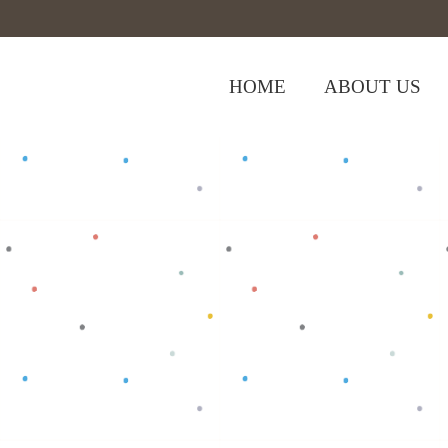
HOME
ABOUT US
Home
>
Shop
>
Slaber/bib
>
Slaber LT