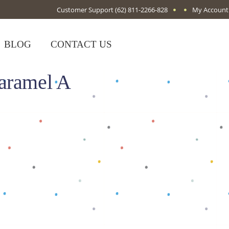
Customer Support
(62) 811-2266-828
My Account
BLOG
CONTACT US
aramel A