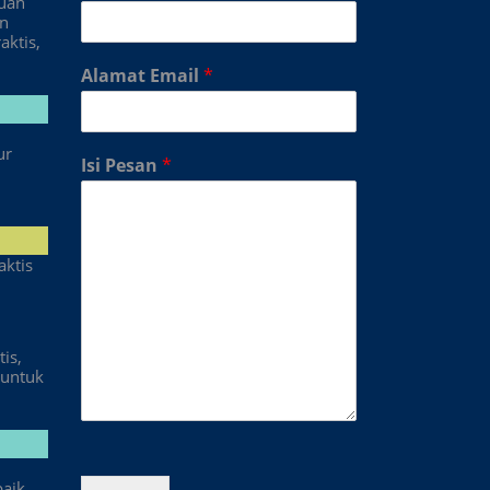
duan
an
aktis,
Alamat Email
*
ur
Isi Pesan
*
aktis
is,
untuk
baik