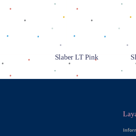
Baca selengkapnya
Slaber LT Pink
S
Lay
Infor