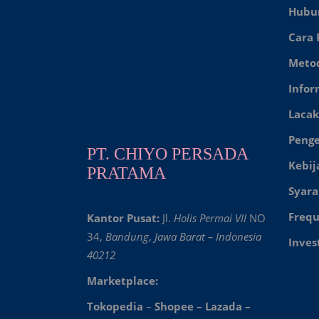
Hubu
Cara
Meto
Infor
Lacak
Peng
PT. CHIYO PERSADA
Kebij
PRATAMA
Syara
Frequ
Kantor Pusat:
Jl.
Holis Permai VII
NO
34,
Bandung
,
Jawa Barat – Indonesia
Inves
40212
Marketplace:
Tokopedia
–
Shopee
–
Lazada
–