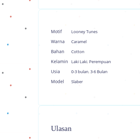
Motif
Looney Tunes
Warna
Caramel
Bahan
Cotton
Kelamin
Laki Laki
,
Perempuan
Usia
0-3 bulan
,
3-6 Bulan
Model
Slaber
Ulasan