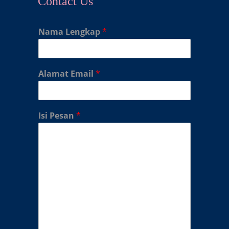
Contact Us
Nama Lengkap
*
Alamat Email
*
Isi Pesan
*