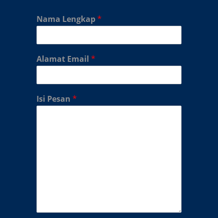
Nama Lengkap
*
Alamat Email
*
Isi Pesan
*