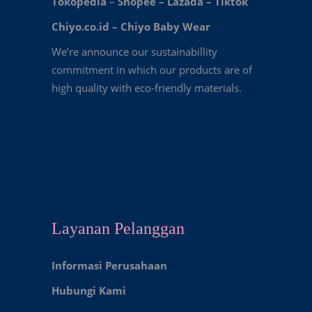
Tokopedia
–
Shopee
–
Lazada
–
Tiktok
Chiyo.co.id –
Chiyo Baby Wear
We’re announce our sustainabillity
commitment in which our products are of
high quality with eco-friendly materials.
Layanan Pelanggan
Informasi Perusahaan
Hubungi Kami