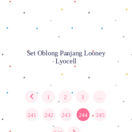
Set Oblong Panjang Looney
Lyocell
1
2
3
…
241
242
243
244
245