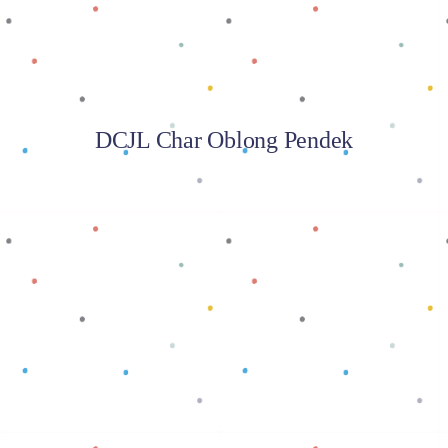
DCJL Char Oblong Pendek
Baca selengkapnya