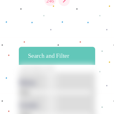
246
Search and Filter
Bahan
Gender