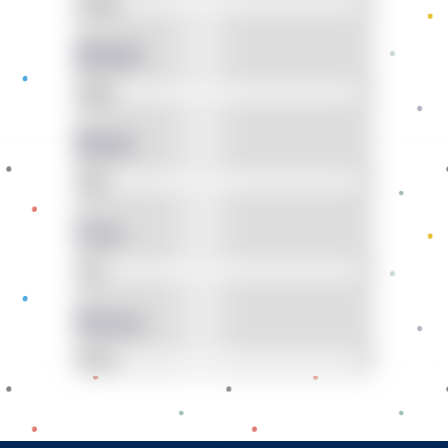
Model
Motif
Usia
Warna