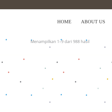
HOME
ABOUT US
Home
>
Shop
>
Tops
Menampilkan 1–9 dari 988 hasil
Baca selengkapnya
Baca