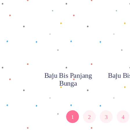
Baca selengkapnya
Baca
Baju Bis Panjang
Baju Bi
Bunga
1
2
3
4