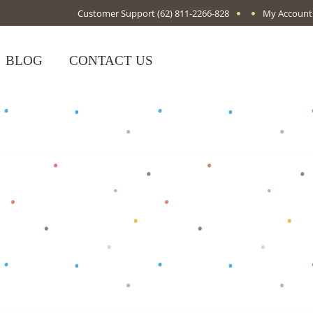
Customer Support
(62) 811-2266-828
My Account
BLOG
CONTACT US