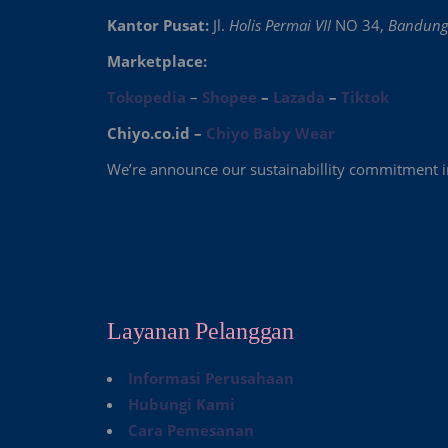
Kantor Pusat:
Jl.
Holis Permai VII
NO 34,
Bandun
Marketplace:
Tokopedia
–
Shopee
–
Lazada
–
Tiktok
Chiyo.co.id –
Chiyo Baby Wear
We’re announce our sustainabillity commitment in 
Layanan Pelanggan
Informasi Perusahaan
Hubungi Kami
Cara Pemesanan