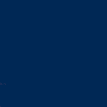
itas
il