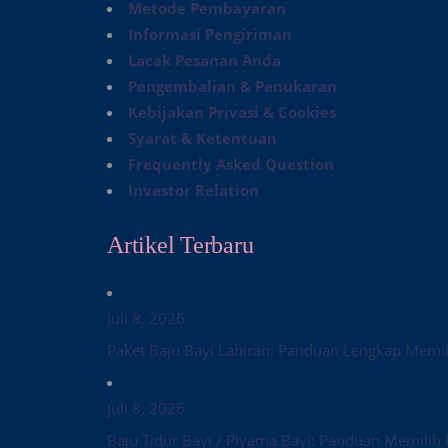
Metode Pembayaran
Informasi Pengiriman
Lacak Pesanan Anda
Pengembalian & Penukaran
Kebijakan Privasi & Cookies
Syarat & Ketentuan
Frequently Asked Question
Investor Relation
Artikel Terbaru
Juli 8, 2026
Paket Baju Bayi Lahiran: Panduan Lengkap Memil
Juli 8, 2026
Baju Tidur Bayi / Piyama Bayi: Panduan Memilih 